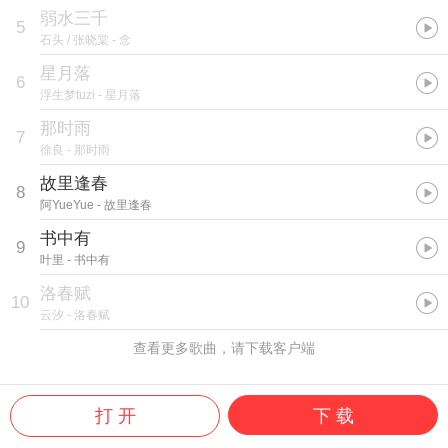
弱水三千
5
石头 / 张晓棠
- 念
星月落
6
浮生梦tuzi
- 星月落
那时雨
7
徐良
- 那时雨
故里逢春
8
阿YueYue
- 故里逢春
书中有
9
叶里
- 书中有
洛春赋
10
云汐
- 洛春赋
查看更多歌曲，请下载客户端
打 开
下 载