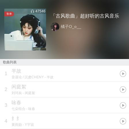
47546
歌单
「古风歌曲」超好听的古风音乐
橘子O_o__
歌曲列表
半故
1
音谋论 / 沉虞CHENY
- 半故
闲庭絮
2
刘珂矣
- 闲庭絮
咏春
3
七朵组合
- 咏春
纟纟
4
黄雨勋
- Y宇宙