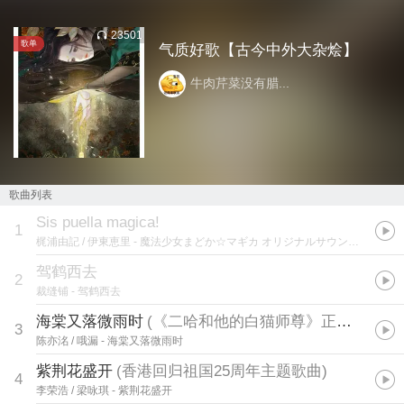
23501
歌单
气质好歌【古今中外大杂烩】
牛肉芹菜没有腊...
歌曲列表
Sis puella magica!
1
梶浦由記 / 伊東恵里
- 魔法少女まどか☆マギカ オリジナルサウンドトラックVol.1
驾鹤西去
2
裁缝铺
- 驾鹤西去
海棠又落微雨时
(
《二哈和他的白猫师尊》正版授权
)
3
陈亦洺 / 哦漏
- 海棠又落微雨时
紫荆花盛开
(
香港回归祖国25周年主题歌曲
)
4
李荣浩 / 梁咏琪
- 紫荆花盛开