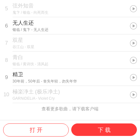
弦外知音
5
鬼卞 / 银临
- 向死而生
无人生还
6
银临 / 鬼卞
- 无人生还
双星
7
谷江山
- 双星
青白
8
银临 / 黄诗扶
- 清风起
精卫
9
30年前，50年后
- 丧失年轻，勿失年华
極楽浄土
(
极乐净土
)
10
GARNiDELiA
- Violet Cry
查看更多歌曲，请下载客户端
打 开
下 载