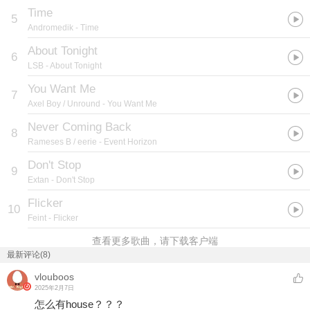
Time
5
Andromedik
- Time
About Tonight
6
LSB
- About Tonight
You Want Me
7
Axel Boy / Unround
- You Want Me
Never Coming Back
8
Rameses B / eerie
- Event Horizon
Don't Stop
9
Extan
- Don't Stop
Flicker
10
Feint
- Flicker
查看更多歌曲，请下载客户端
最新评论(8)
vlouboos
2025年2月7日
怎么有house？？？