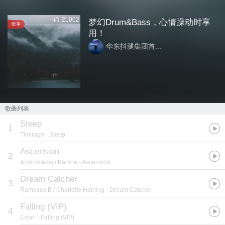
21002
梦幻Drum&Bass，心情躁动时享
歌单
用！
华东抖腿集团首...
歌曲列表
Steep
1
Timirage
- Steep
Ascension
2
Andromedik / Kanine
- Ascension
Dream Catcher
3
Rameses B / Charlotte Haining
- Dream Catcher
Falling (VIP)
4
Extan
- Falling (VIP)