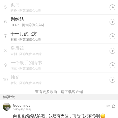
孤鸟
5
靳松
- 阿弥陀佛么么哒
别纠结
6
Lil Xie
- 阿弥陀佛么么哒
十一月的北方
7
程植
- 阿弥陀佛么么哒
皇后镇
8
宋钊
- 阿弥陀佛么么哒
一个歌手的情书
9
周三
- 阿弥陀佛么么哒
烛光
10
靳松
- 阿弥陀佛么么哒
查看更多歌曲，请下载客户端
精彩评论
5ooomiles
107
2015年10月26日
向爸爸妈妈认输吧，我还有天涯，而他们只有你啊