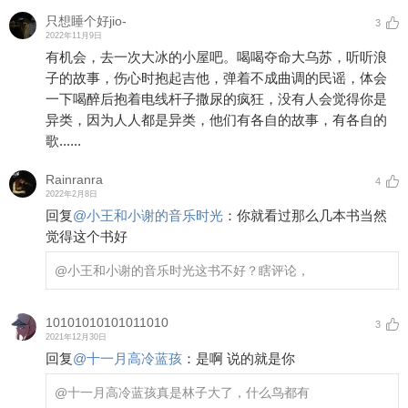
只想睡个好jio-
3
2022年11月9日
有机会，去一次大冰的小屋吧。喝喝夺命大乌苏，听听浪
子的故事，伤心时抱起吉他，弹着不成曲调的民谣，体会
一下喝醉后抱着电线杆子撒尿的疯狂，没有人会觉得你是
异类，因为人人都是异类，他们有各自的故事，有各自的
歌......
Rainranra
4
2022年2月8日
回复
@
小王和小谢的音乐时光
：
你就看过那么几本书当然
觉得这个书好
@小王和小谢的音乐时光
这书不好？瞎评论，
10101010101011010
3
2021年12月30日
回复
@
十一月高冷蓝孩
：
是啊 说的就是你
@十一月高冷蓝孩
真是林子大了，什么鸟都有