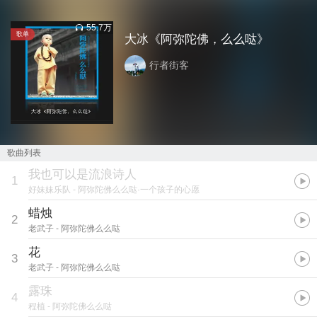
55.7万
歌单
大冰《阿弥陀佛，么么哒》
行者街客
歌曲列表
我也可以是流浪诗人
1
好妹妹乐队
- 阿弥陀佛么么哒·一个孩子的心愿
蜡烛
2
老武子
- 阿弥陀佛么么哒
花
3
老武子
- 阿弥陀佛么么哒
露珠
4
程植
- 阿弥陀佛么么哒