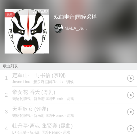
18453
歌单
戏曲电音|国粹采样
MALA_Ja...
歌曲列表
定军山·一封书信
(
京剧
)
1
Jason Hou
- 新乐府|国粹Remix - 调戏
帝女花·香夭
(
粤剧
)
2
鹤这豹脾气
- 新乐府|国粹Remix - 调戏
天涯歌女
(
评弹
)
3
鹤这豹脾气
- 新乐府|国粹Remix - 调戏
牡丹亭·离魂·集贤宾
(
昆曲
)
4
L+R王璐
- 新乐府|国粹Remix - 调戏