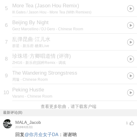
More Tea (Jason Hou Remix)
5
Ill.Gates / Jason Hou
- More Tea (With Remixes)
Beijing By Night
6
Gerz Marcellino / DJ Gero
- Chinese Room
乱弹昆曲·江儿水
7
群星
- 新乐府·糖果Live
珍珠塔·方卿唱道情
(
评弹
)
8
ZHI16
- 新乐府|国粹Remix - 调戏
The Wandering Strongstress
9
周璇
- Chinese Room
Peking Hustle
10
Varano
- Chinese Room
查看更多歌曲，请下载客户端
最新评论(8)
MALA_Jacob
1
2018年6月2日
回复
@
你月佥女子DA
：
谢谢呐