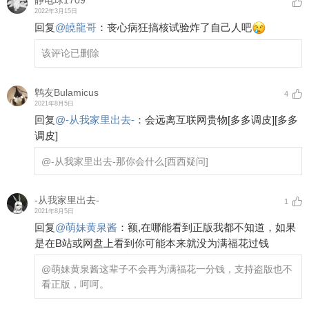
静电球1709
2022年3月15日
回复
@
皢龍哥
：
丧心病狂搞核试验炸了自己人吧
该评论已删除
鹎友Bulamicus
4
2021年8月5日
回复
@
-从我家里出去-
：
会远离互联网贵物
[多多调皮]
[多多
调皮]
@-从我家里出去-
那你会什么
[西西疑问]
-从我家里出去-
1
2021年8月5日
回复
@
萌妹黄泉酱
：
额,在哪能看到正版我都不知道，如果
是在B站或网盘上看到你可能本来就没为满福花过钱
@萌妹黄泉酱
这辈子不会再为满福花一分钱，支持盗版也不
看正版，呵呵。