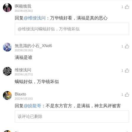
啊额饿我
1
2023年4月24日
回复
@
维缦浅问
：
万华镜好看，满福是真的恶心
@维缦浅问
螨蝠好似，万华镜坏似
無意識的小石_XNd6
1
2023年2月19日
满福是谁
维缦浅问
1
2023年1月27日
螨蝠好似，万华镜坏似
Blaxto
1
2022年5月10日
回复
@
皢龍哥
：
不是东方官方，是满福，神主风评被害
该评论已删除