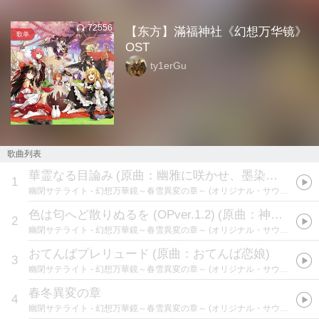
72556
【东方】滿福神社《幻想万华镜》
歌单
OST
ty1erGu
歌曲列表
華霊なる目論み
(
原曲：幽雅に咲かせ、墨染の桜 ～ Border of Life
1
幽閉サテライト
- 幻想万華鏡～春雪異変の章～ (オリジナル・サウンドトラック)
色は匂へど散りぬるを (OPver.1.2)
(
原曲：神々が恋した幻想郷
2
幽閉サテライト
- 幻想万華鏡～春雪異変の章～ (オリジナル・サウンドトラック)
おてんばプレリュード
(
原曲：おてんば恋娘
)
3
幽閉サテライト
- 幻想万華鏡～春雪異変の章～ (オリジナル・サウンドトラック)
春冬異変の章
4
幽閉サテライト
- 幻想万華鏡～春雪異変の章～ (オリジナル・サウンドトラック)