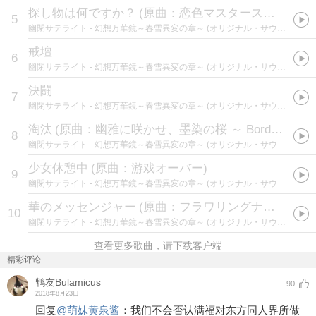
探し物は何ですか？
(
原曲：恋色マスタースパーク
)
5
幽閉サテライト
- 幻想万華鏡～春雪異変の章～ (オリジナル・サウンドトラック)
戒壇
6
幽閉サテライト
- 幻想万華鏡～春雪異変の章～ (オリジナル・サウンドトラック)
決闘
7
幽閉サテライト
- 幻想万華鏡～春雪異変の章～ (オリジナル・サウンドトラック)
淘汰
(
原曲：幽雅に咲かせ、墨染の桜 ～ Border of Life
8
幽閉サテライト
- 幻想万華鏡～春雪異変の章～ (オリジナル・サウンドトラック)
少女休憩中
(
原曲：游戏オーバー
)
9
幽閉サテライト
- 幻想万華鏡～春雪異変の章～ (オリジナル・サウンドトラック)
華のメッセンジャー
(
原曲：フラワリングナイト
)
10
幽閉サテライト
- 幻想万華鏡～春雪異変の章～ (オリジナル・サウンドトラック)
查看更多歌曲，请下载客户端
精彩评论
鹎友Bulamicus
90
2018年8月23日
回复
@
萌妹黄泉酱
：
我们不会否认满福对东方同人界所做