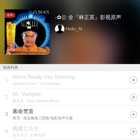
50.6万
歌单
-✿㊣ 全『林正英』影视原声
Hello_M...
歌曲列表
We're Ready Into Shooting
1
Jocelynn Chu
- The Memory
Mr. Vampire
2
黎允文
- New Excited Music
索命梵音
3
黄霑
- 倩女幽魂三部曲 电影原声大碟
幽媾之往生
4
有耳非文
- 打狗女郎