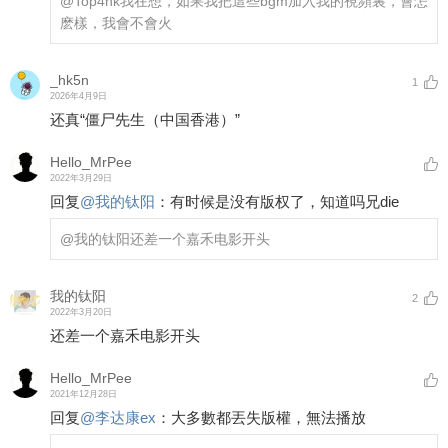
@Top4nk
我在想，如果我把這些bgm加入我的視頻裏，會怎
麽樣，我會不會火
_hk5n
1
2026年4月9日
还真“僵尸先生（中国香港）”
Hello_MrPee
2022年3月29日
回复
@
我的钛阳
：
有时候是没有版权了，知道吗兄die
@我的钛阳
还差一个嘉禾电影开头
我的钛阳
2
2022年3月20日
还差一个嘉禾电影开头
Hello_MrPee
2021年12月28日
回复
@
李达康ex
：
大多數都丟失版權，無法播放