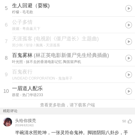
生人回避（耍猴)
5
柠檬
- 毛毛歌
公子多情
6
嫚孋
- 粤曲赢天下
天涯孤客
(
电视剧《僵尸道长》主题曲
)
7
郑少秋 / 珍珍 / 佩佩
- 天涯孤客
百鬼雾林
(
林正英电影新僵尸先生经典插曲
)
8
叶光照
- 抹不去的香港电影记忆 陶笛留声机
百鬼夜行
9
UNDEAD CORPORATION
- 鬼伽草子
一眉道人配乐
10
群星
- 热门华语233
查看更多歌曲，请下载客户端
精彩评论
头给你摸秃
50
2019年8月24日
半碗清水照乾坤，一张灵符命鬼神。脚踏阴阳八卦步，手