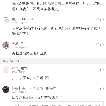
执木剑斩妖魂。挥泪洒酒英灵气，道气长存天地人。红绳
糯米今犹在，不见当年林道人。
用户560077610
42
2019年12月11日
其实从小就很怕看鬼片，但看见英叔就感觉很有安全感想
继续看下去
大塘5号
22
2019年8月14日
英叔过后再无僵尸道长
最新评论(33)
可可_6572
2026年8月4日
。。了匡8\了30日邋3不
神秘朴素儿-叫天使楠丶的等掉
2026年7月13日
回复
@
Top4nk
：
你的梦想成真了