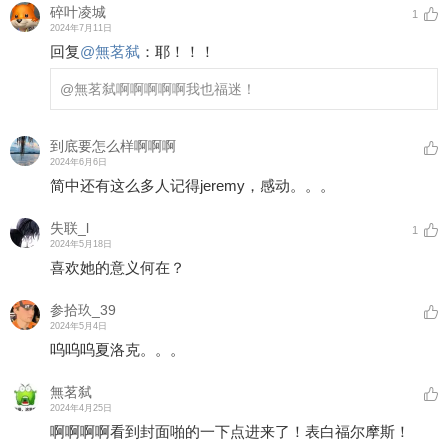
碎叶凌城
1
2024年7月11日
回复
@
無茗弑
：
耶！！！
@無茗弑
啊啊啊啊啊我也福迷！
到底要怎么样啊啊啊
2024年6月6日
简中还有这么多人记得jeremy，感动。。。
失联_l
1
2024年5月18日
喜欢她的意义何在？
参拾玖_39
2024年5月4日
呜呜呜夏洛克。。。
無茗弑
2024年4月25日
啊啊啊啊看到封面啪的一下点进来了！表白福尔摩斯！