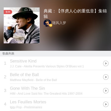
150.4万
典藏：【俘虏人心的重低音】集锦
歌单
辑
随风入梦
歌曲列表
Sensitive Kind
1
J.J. Cale
- Akella Presents Various Styles Of Blues vol.1
Belle of the Ball
2
Matthew Mayfield
- Belle of the Ball
Gone With The Sin
3
HIM
- And Love Said No: The Greatest Hits 1997-2004
Les Feuilles Mortes
4
Iggy Pop
- Preliminaires