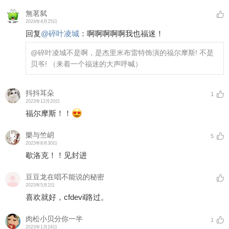
無茗弑
2024年4月25日
回复
@
碎叶凌城
：
啊啊啊啊啊我也福迷！
@碎叶凌城
不是啊，是杰里米布雷特饰演的福尔摩斯! 不是
贝爷! （来着一个福迷的大声呼喊）
抖抖耳朵
1
2023年12月20日
福尔摩斯！！
樂与竺岄
5
2023年8月30日
歇洛克！！见封进
豆豆龙在唱不能说的秘密
2023年5月2日
喜欢就好，cfdevil路过。
肉松小贝分你一半
1
2023年1月24日