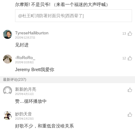
尔摩斯! 不是贝爷! （来着一个福迷的大声呼喊）
@杜王町消防署
封面贝爷
[西西晕了]
TyreseHalliburton
13
2020年12月27日
见封进
-RoRoRo_
12
2020年10月8日
Jeremy Brett我爱你
最新评论(237)
新新的月亮
2025年4月11日
赞…循环播放中
妙韵天音
2025年2月23日
好歌不少，和重低音没啥关系