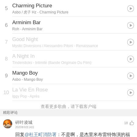
Charming Picture
5
Asbo / 虎子 Hz
- Charming Picture
Arminim Bar
6
Roh
- Arminim Bar
Good Night
7
Mystic Diversions / Alessandro Pitoni
- Renaissance
A Night In
8
Tindersticks
- Intimité (Bande Originale Du Film)
Mango Boy
9
Asbo
- Mango Boy
La Vie En Rose
10
Iggy Pop
- Après
查看更多歌曲，请下载客户端
精彩评论
碎叶凌城
18
2020年9月14日
回复
@
杜王町消防署
：
不是啊，是杰里米布雷特饰演的福