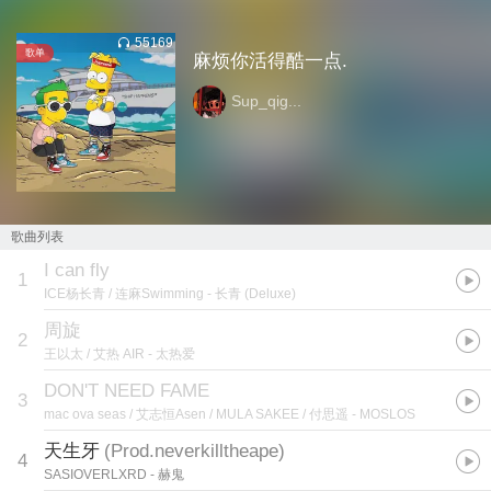
55169
歌单
麻烦你活得酷一点.
Sup_qig...
歌曲列表
I can fly
1
ICE杨长青 / 连麻Swimming
- 长青 (Deluxe)
周旋
2
王以太 / 艾热 AIR
- 太热爱
DON'T NEED FAME
3
mac ova seas / 艾志恒Asen / MULA SAKEE / 付思遥
- MOSLOS
天生牙
(
Prod.neverkilltheape
)
4
SASIOVERLXRD
- 赫鬼