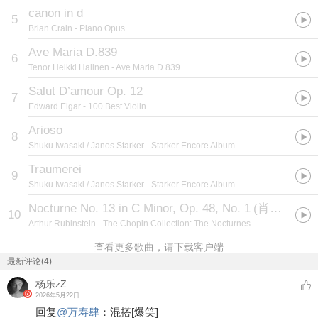
canon in d
5
Brian Crain
- Piano Opus
Ave Maria D.839
6
Tenor Heikki Halinen
- Ave Maria D.839
Salut D’amour Op. 12
7
Edward Elgar
- 100 Best Violin
Arioso
8
Shuku Iwasaki / Janos Starker
- Starker Encore Album
Traumerei
9
Shuku Iwasaki / Janos Starker
- Starker Encore Album
Nocturne No. 13 in C Minor, Op. 48, No. 1
(
肖邦：C小调夜曲，作品第48号第1首
10
Arthur Rubinstein
- The Chopin Collection: The Nocturnes
查看更多歌曲，请下载客户端
最新评论(4)
杨乐zZ
2026年5月22日
回复
@
万寿肆
：
混搭
[爆笑]