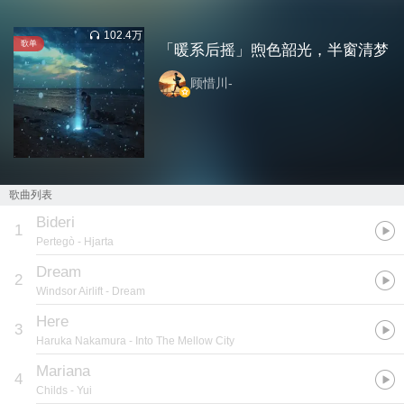
102.4万
歌单
「暖系后摇」煦色韶光，半窗清梦
顾惜川-
歌曲列表
Bideri
1
Pertegò
- Hjarta
Dream
2
Windsor Airlift
- Dream
Here
3
Haruka Nakamura
- Into The Mellow City
Mariana
4
Childs
- Yui