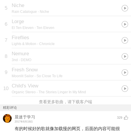
Niche
5
Rain Catalogue
- Niche
Lorge
6
El Ten Eleven
- Ten Eleven
Fireflies
7
Lights & Motion
- Chronicle
Nemure
8
3nd
- DEMO
Fresh Snow
9
Moonlit Sailor
- So Close To Life
Child's View
10
Organic Stereo
- The Stories Linger In My Mind
查看更多歌曲，请下载客户端
精彩评论
晨迷于学习
329
2017年8月19日
有的时候好的歌就像加载慢的网页，后面的内容可能很