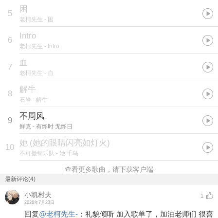
困
5
老柯先生
- 困
Intro
6
老柯先生
- Intro
血
7
老柯先生
- 血
解牛
8
石岩
- 解牛
不周风
9
鲜克
- 有终时 无终日
她
(
她的眼睛闪亮如灯火
)
10
不可撤销乐队
- 她 千鸟
查看更多歌曲，请下载客户端
最新评论(4)
小凯村夫
1
2026年7月23日
回复
@
老柯先生-
：
礼貌倾听 加入歌单了，加油老师们 很喜