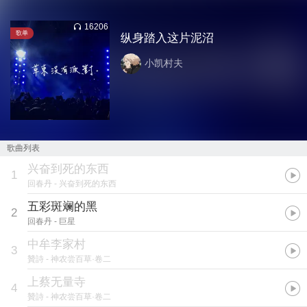
16206
歌单
纵身踏入这片泥沼
小凯村夫
歌曲列表
兴奋到死的东西
1
回春丹
- 兴奋到死的东西
五彩斑斓的黑
2
回春丹
- 巨星
中牟李家村
3
贊詩
- 神农尝百草·卷二
上蔡无量寺
4
贊詩
- 神农尝百草·卷二