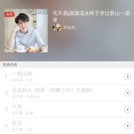
47.2万
毛不易|孱孱流水终于穿过群山一座
歌单
座
與鯨島
歌曲列表
一程山路
1
毛不易
- 小王
无名的人
(
电影《雄狮少年》主题曲
)
2
毛不易
- 无名的人
入海
3
毛不易
- 入海
呓语
4
毛不易
- 小王