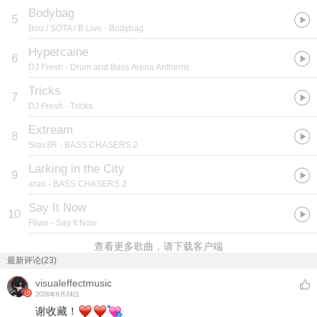
Bodybag
5
Bou / SOTA / B Live
- Bodybag
Hypercaine
6
DJ Fresh
- Drum and Bass Arena Anthems
Tricks
7
DJ Fresh
- Tricks
Extream
8
Srav3R
- BASS CHASERS 2
Larking in the City
9
aran
- BASS CHASERS 2
Say It Now
10
Fliwo
- Say It Now
查看更多歌曲，请下载客户端
最新评论(23)
visualeffectmusic
2026年6月24日
谢收藏！