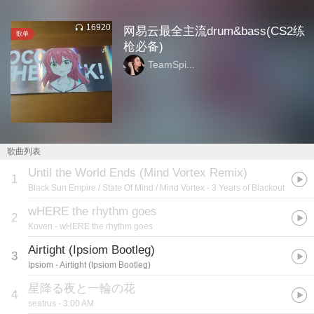
16920
网易云最全主流drum&bass(CS2练
歌单
枪必备)
TeamSpi...
歌曲列表
Until the World Ends (Mind Vortex Remix)
1
Black Sun Empire / State Of Mind / Mind Vortex
- 3 Years of Blackout
wHERE the rhythm goes
2
Koven
- wHERE the rhythm goes
Airtight (Ipsiom Bootleg)
3
Ipsiom
- Airtight (Ipsiom Bootleg)
星降る夜と一輪の花
4
seatrus
- 3:00 AM