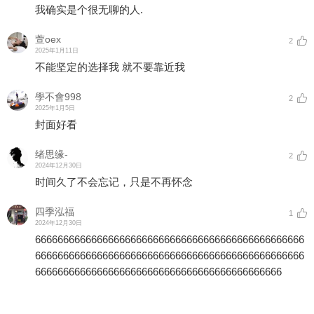
我确实是个很无聊的人.
萱oex
2
2025年1月11日
不能坚定的选择我 就不要靠近我
學不會998
2
2025年1月5日
封面好看
绪思缘-
2
2024年12月30日
时间久了不会忘记，只是不再怀念
四季泓福
1
2024年12月30日
666666666666666666666666666666666666666666666666
666666666666666666666666666666666666666666666666
66666666666666666666666666666666666666666666