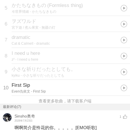
かたちなきもの
(
Formless thing
)
5
ヰ世界情緒
- かたちなきもの
ヲズワルド
6
宮下遊 / 煮ル果実
- 無疆の灯
dramatic
7
Cat & Calmell
- dramatic
I need u here
8
z²
- I need u here
小さな祈りだったとしても。
9
kyiku
- 小さな祈りだったとしても
First Sip
10
Even仇依文
- First Sip
查看更多歌曲，请下载客户端
最新评论(7)
Sinsho奥奇
1
2026年7月23日
啊啊简介是怜花的你。。。。。
[EMO听歌]