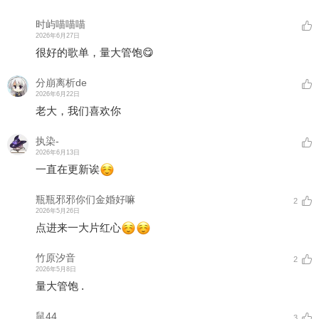
时屿喵喵喵
2026年6月27日
很好的歌单，量大管饱😋
分崩离析de
2026年6月22日
老大，我们喜欢你
执染-
2026年6月13日
一直在更新诶
瓶瓶邪邪你们金婚好嘛
2
2026年5月26日
点进来一大片红心
竹原汐音
2
2026年5月8日
量大管饱 .
鼠44
3