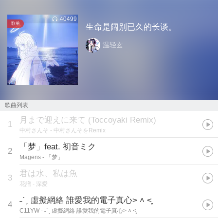
40499
歌单
生命是阔别已久的长谈。
温轻玄
歌曲列表
月まで迎えに来て (Toccoyaki Remix)
1
中村さんそ
- 中村さんそをRemix
「梦」feat. 初音ミク
2
Magens
- 「梦」
君は水、私は魚
3
花譜
- 深愛
˗ˋˏ 虛擬網絡 誰愛我的電子真心˃ ˄ ˂̥̥
4
C11YW
- ˗ˋˏ 虛擬網絡 誰愛我的電子真心˃ ˄ ˂̥̥