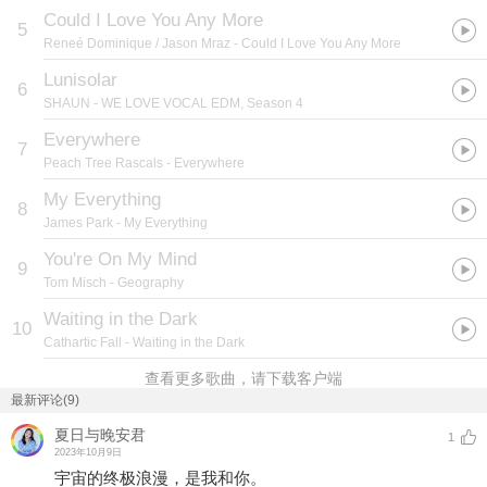
Could I Love You Any More
5
Reneé Dominique / Jason Mraz
- Could I Love You Any More
Lunisolar
6
SHAUN
- WE LOVE VOCAL EDM, Season 4
Everywhere
7
Peach Tree Rascals
- Everywhere
My Everything
8
James Park
- My Everything
You're On My Mind
9
Tom Misch
- Geography
Waiting in the Dark
10
Cathartic Fall
- Waiting in the Dark
查看更多歌曲，请下载客户端
最新评论(9)
夏日与晚安君
1
2023年10月9日
宇宙的终极浪漫，是我和你。