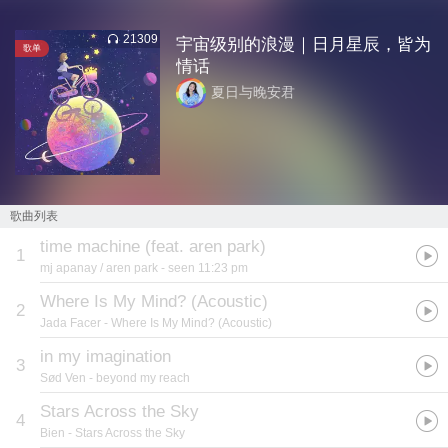
21309
宇宙级别的浪漫｜日月星辰，皆为
歌单
情话
夏日与晚安君
歌曲列表
time machine (feat. aren park)
1
mj apanay / aren park
- seen 11:23 pm
Where Is My Mind? (Acoustic)
2
Jada Facer
- Where Is My Mind? (Acoustic)
in my imagination
3
Sød Ven
- beyond my reach
Stars Across the Sky
4
Bien
- Stars Across the Sky