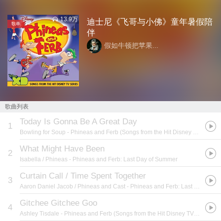
13.9万
迪士尼《飞哥与小佛》童年暑假陪
歌单
伴
假如牛顿把苹果...
歌曲列表
Today Is Gonna Be A Great Day
1
Bowling for Soup
- Phineas and Ferb (Songs from the Hit Disney TV Series)
What Might Have Been
2
Isabella / Phineas
- Phineas and Ferb: Last Day of Summer
Curtain Call / Time Spent Together
3
Aaron Daniel Jacob / Phineas and Cast
- Phineas and Ferb: Last Day of Summer
Gitchee Gitchee Goo
4
Ashley Tisdale
- Phineas and Ferb (Songs from the Hit Disney TV Series)