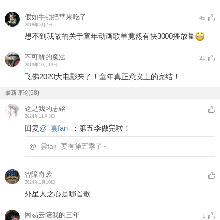
假如牛顿把苹果吃了
45
2018年5月7日
想不到我做的关于童年动画歌单竟然有快3000播放量
不可解的魔法
21
2019年10月13日
飞佛2020大电影来了！童年真正意义上的完结！
最新评论(58)
这是我的志铭
2024年11月3日
回复
@
_雲fan_
：
第五季做完啦！
@_雲fan_
要有第五季了~
智障奇袭
2024年1月10日
外星人之心是哪首歌
网易云陪我的三年
1