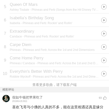
Queen Of Mars
5
Ashley Tisdale
- Phineas and Ferb (Songs from the Hit Disney TV Series)
Isabella’s Birthday Song
6
Isabella
- Phineas and Ferb: Rockin' and Rollin'
Extraordinary
7
Candace
- Phineas and Ferb: Rockin' and Rollin'
Carpe Diem
8
Phineas
- Phineas and Ferb: Across the 1st and 2nd Dimensions
Come Home Perry
9
Phineas / Candace
- Phineas and Ferb: Across the 1st and 2nd Dimensions
Everythin's Better With Perry
10
Robbie Wyckoff
- Phineas and Ferb: Across the 1st and 2nd Dimensions
查看更多歌曲，请下载客户端
精彩评论
假如牛顿把苹果吃了
93
2019年4月26日
喜欢飞哥与小佛的人真的不多，能在这里相遇还真是缘分