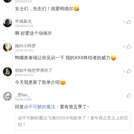
2023年8月1日
女士们，先生们！就爱韩德尔
半城暮光
1
2023年6月21日
啊 好爱这个动画片
她叫小阿梦
2
2023年3月24日
鸭嘴兽泰瑞让你见识一下 我的XXX终结者的威力
假如牛顿把苹果吃了
1
2023年2月12日
今天我更新了歌单介绍
_雲fan_
2023年2月8日
回复
@
不可解的魔法
：
要有第五季了~
@不可解的魔法
飞佛2020大电影来了！童年真正意义上的完
结！