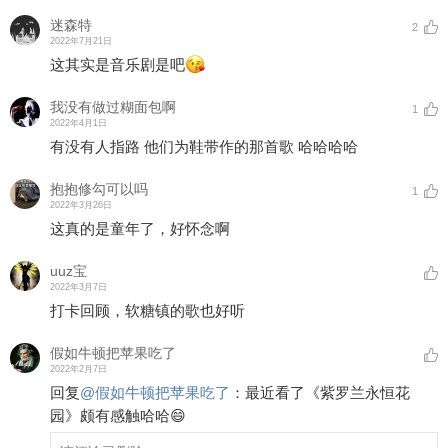
迷森特
2
2022年7月21日
这其实是音乐剧是吧
我没有做过糊面包啊
1
2022年4月1日
有没有人指路 他们为鞋带作的那首歌 哈哈哈哈
抱抱修勾可以吗
1
2022年3月26日
这真的是童年了，好怀念啊
uuz宝
2022年3月7日
打卡回顾，软糖镇的歌也好听
假如牛顿把苹果吃了
2022年2月7日
回复
@
假如牛顿把苹果吃了
：
最近看了《紫罗兰永恒花
园》颇有感触哈哈😄