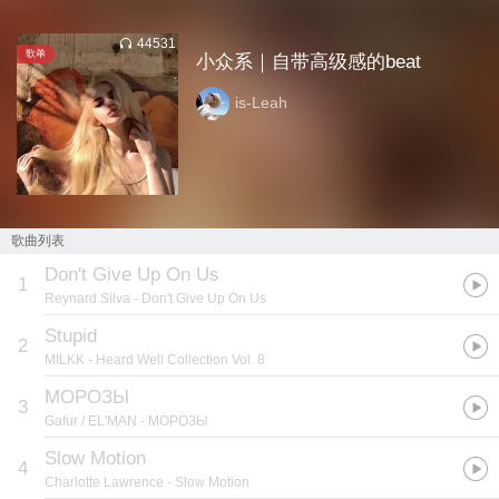
44531
歌单
小众系｜自带高级感的beat
is-Leah
歌曲列表
Don't Give Up On Us
1
Reynard Silva
- Don't Give Up On Us
Stupid
2
MILKK
- Heard Well Collection Vol. 8
МОРОЗЫ
3
Gafur / EL'MAN
- МОРОЗЫ
Slow Motion
4
Charlotte Lawrence
- Slow Motion