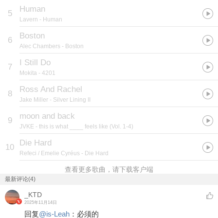
Human
5
Lavern
- Human
Boston
6
Alec Chambers
- Boston
I Still Do
7
Mokita
- 4201
Ross And Rachel
8
Jake Miller
- Silver Lining II
moon and back
9
JVKE
- this is what ____ feels like (Vol. 1-4)
Die Hard
10
Refeci / Emelie Cyréus
- Die Hard
查看更多歌曲，请下载客户端
最新评论(4)
_KTD
2025年11月14日
回复
@
is-Leah
：
必须的