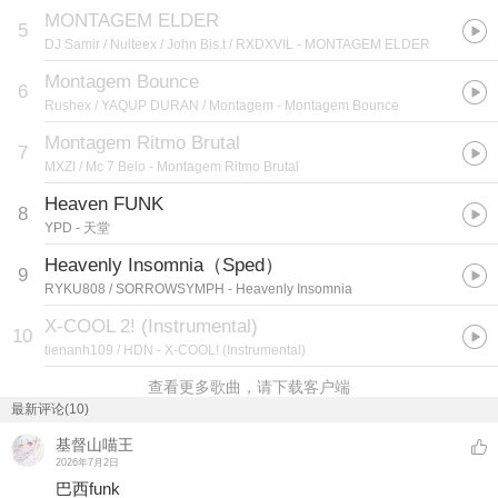
MONTAGEM ELDER
5
DJ Samir / Nulteex / John Bis.t / RXDXVIL
- MONTAGEM ELDER
Montagem Bounce
6
Rushex / YAQUP DURAN / Montagem
- Montagem Bounce
Montagem Ritmo Brutal
7
MXZI / Mc 7 Belo
- Montagem Ritmo Brutal
Heaven FUNK
8
YPD
- 天堂
Heavenly Insomnia（Sped）
9
RYKU808 / SORROWSYMPH
- Heavenly Insomnia
X-COOL 2! (Instrumental)
10
tienanh109 / HDN
- X-COOL! (Instrumental)
查看更多歌曲，请下载客户端
最新评论(10)
基督山喵王
2026年7月2日
巴西funk