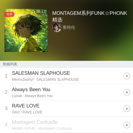
16.1万
MONTAGEM系列FUNK☆PHONK
歌单
精选
客特伦
歌曲列表
SALESMAN SLAPHOUSE
1
MerrinZephyr
- SALESMAN SLAPHOUSE
Always Been You
2
Lunak
- Always Been You
RAVE LOVE
3
OAO
- RAVE LOVE
Montagem Confusão
4
MHMX / KPHK
- Montagem Confusão