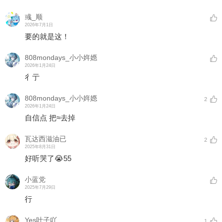
彧_顺
2026年7月1日
要的就是这！
808mondays_小小姩嫕
2026年1月24日
彳亍
808mondays_小小姩嫕
2
2026年1月24日
自信点 把≈去掉
瓦达西滋油已
2
2025年8月31日
好听哭了😭55
小蓝党
2025年7月29日
行
Yes叶子吖
1