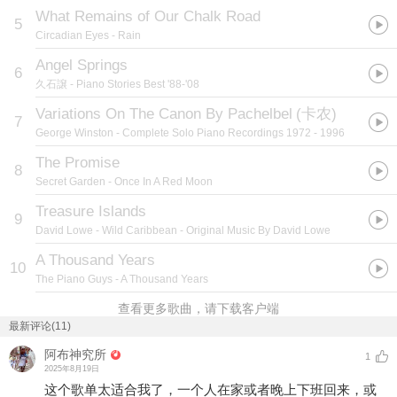
What Remains of Our Chalk Road
5
Circadian Eyes
- Rain
Angel Springs
6
久石譲
- Piano Stories Best '88-'08
Variations On The Canon By Pachelbel
(
卡农
)
7
George Winston
- Complete Solo Piano Recordings 1972 - 1996
The Promise
8
Secret Garden
- Once In A Red Moon
Treasure Islands
9
David Lowe
- Wild Caribbean - Original Music By David Lowe
A Thousand Years
10
The Piano Guys
- A Thousand Years
查看更多歌曲，请下载客户端
最新评论(11)
阿布神究所
1
2025年8月19日
这个歌单太适合我了，一个人在家或者晚上下班回来，或