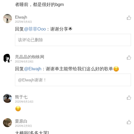
者睡前，都是很好的bgm
Elwajh
2025年5月4日
回复
@
菲菲Ooo
：
谢谢分享🌟
该评论已删除
亮晶晶的蜘蛛网
2022年6月19日
回复
@
Elwajh
：
谢谢单主能带给我们这么好的歌单
@Elwajh
谢谢！
熊于七
2020年6月14日
栗原白
2020年2月9日
太棒啦
[多多大哭]