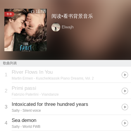
11.7万
歌单
阅读•看书背景音乐
Elwajh
歌曲列表
River Flows In You
1
Martin Ermen
- Kuschelklassik Piano Dreams, Vol. 2
Primi passi
2
Fabrizio Paterlini
- Viandanze
Intoxicated for three hundred years
3
Sally
- Silent voice
Sea demon
4
Sally
- World FWB