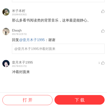
米子本籽
2018年6月30日
那么多看书阅读类的背景音乐，这单最是能静心。
Elwajh
2017年12月7日
回复
@
壹月木子1995
：
谢谢
@壹月木子1995
冲着封面来
壹月木子1995
1
2017年6月17日
冲着封面来
打 开
下 载