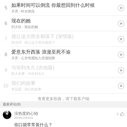
如果时间可以倒流 你最想回到什么时候
5
月亮
- 时光倒流
现在的她
6
刘大壮
- 现在的她
就让这大雨全都落下
(
深情版
)
7
郑润泽
- 就让这大雨全都落下
爱意东升西落 浪漫至死不渝
8
月亮
- 心甘情愿陷入浪漫陷阱
与你到永久
(
吉他版
)
9
陈大本事
- 与你到永久
我们的故事
10
李冠霖
- 我们的故事
查看更多歌曲，请下载客户端
最新评论(8)
没热度的心恸
2
2023年12月31日
你口袋常常装什么？