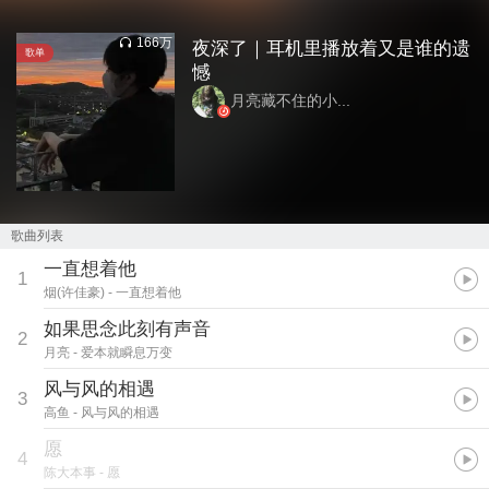
166万
夜深了｜耳机里播放着又是谁的遗
歌单
憾
月亮藏不住的小...
歌曲列表
一直想着他
1
烟(许佳豪)
- 一直想着他
如果思念此刻有声音
2
月亮
- 爱本就瞬息万变
风与风的相遇
3
高鱼
- 风与风的相遇
愿
4
陈大本事
- 愿