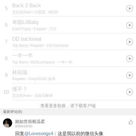
Back 2 Back
5
艾志恒Asen / 付思遥
- NESA
卑鄙LilBaby
6
CashTrippy / Capper
- 万古
DD backseat
7
Top Barry / Rapeter
- DD backseat
一半一半
8
Top Barry / INDEcompany
- 一半一半
林宛瑜
9
Rapeter
- DirtyGOOD 装乖
懂不？
10
艾志恒Asen
- 在雨后醒来
查看更多歌曲，请下载客户端
最新评论(6)
她如世俗般温柔
2026年6月6日
回复
@
Lovesongs4
：
这是我以前的微信头像