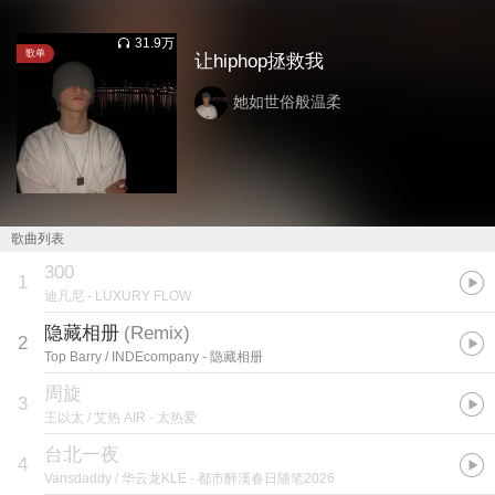
31.9万
歌单
让hiphop拯救我
她如世俗般温柔
歌曲列表
300
1
迪凡尼
- LUXURY FLOW
隐藏相册
(
Remix
)
2
Top Barry / INDEcompany
- 隐藏相册
周旋
3
王以太 / 艾热 AIR
- 太热爱
台北一夜
4
Vansdaddy / 华云龙KLE
- 都市醉漢春日随笔2026