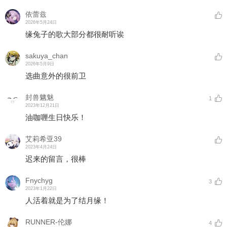
依蕾兹
2026年5月24日
缘兔子的歌大部分都很耐听诶
sakuya_chan
2026年5月9日
选曲意外的很前卫
封兽魑魅
1
2023年12月21日
油咖喱生日快乐！
艾莉希亚39
2023年4月24日
迟来的留言，很棒
Fnychyg
3
2023年1月22日
人活着就是为了结月缘！
RUNNER-伦娜
4