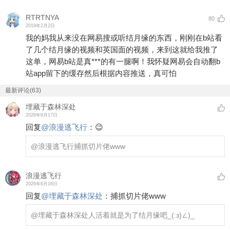
RTRTNYA
80
2019年2月2日
我的妈我从来没在网易搜或听结月缘的东西，刚刚在b站看
了几个结月缘的视频和英国面的视频，来到这就给我推了
这单，网易b站是真***的有一腿啊！我怀疑网易会自动翻b
站app留下的缓存然后根据内容推送，真可怕
最新评论(63)
埋藏于森林深处
2026年6月17日
回复
@
浪漫逃飞行
：
😉
@浪漫逃飞行
捕抓切片佬www
浪漫逃飞行
2026年6月16日
回复
@
埋藏于森林深处
：
捕抓切片佬www
@埋藏于森林深处
人活着就是为了结月缘吧_(:з)∠)_