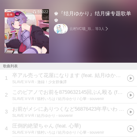
55022
♚『结月ゆかり』结月缘专题歌单
歌单
♚
云村VC喵_玖... 等3人
歌曲列表
卒アル売って花屋になります (feat. 結月ゆかり&猫村いろは&SF-A2 開発コード miki)
1
SLAVE.V-V-R
- 激録！少女群像譚
このピアノでお前を8759632145回ぶん殴る (feat. 猫村いろは)
2
SLAVE.V-V-R / 猫村いろは / 結月ゆかり / 心華
- souvenir
お前がメシにありつくなど56876423年早いわ (feat. 結月ゆかり)
3
SLAVE.V-V-R / 結月ゆかり
- souvenir
圧倒的絶望ちゃん (feat. 心華)
4
SLAVE.V-V-R / 猫村いろは / 結月ゆかり / 心華
- souvenir