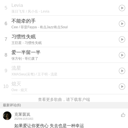
Levia
5
落日飞车 / 凤小岳
- Levia
不能牵的手
6
Cee / 菲亚Fayya
- 有点Jazz有点Soul
习惯性失眠
7
王巨星
- 习惯性失眠
爱一半留一半
8
张方钊
- 哥们废了
流星
9
XMASwu(吴骜) / 王子明
- 流星
熄灭
10
Ove
- 熄灭
查看更多歌曲，请下载客户端
最新评论(6)
克莱茵岚
2025年10月18日
如果爱让你更伤心 失去也是一种幸运