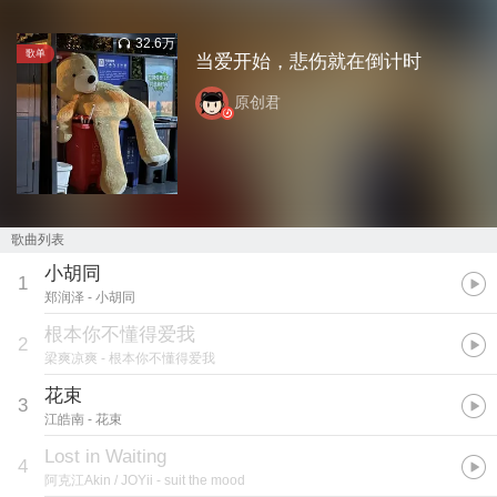
32.6万
歌单
当爱开始，悲伤就在倒计时
原创君
歌曲列表
小胡同
1
郑润泽
- 小胡同
根本你不懂得爱我
2
梁爽凉爽
- 根本你不懂得爱我
花束
3
江皓南
- 花束
Lost in Waiting
4
阿克江Akin / JOYii
- suit the mood