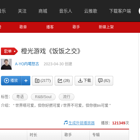
音乐
关注
商城
音乐人
云推歌
下载客户端
榜
歌单
播客
歌手
新碟上架