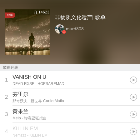
14623
歌单
非物质文化遗产| 歌单
murd808...
歌曲列表
VANISH ON U
1
DEAD RXSE
- HOESAREMAD
芬里尔
2
那奇沃夫
- 新世界-CartierMafia
黄果兰
3
Melo
- 弥赛亚狂想曲
KILLIN EM
4
Nemzzz
- KILLIN EM