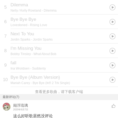
Dilemma
5
Nelly / Kelly Rowland
- Dilemma
Bye Bye Bye
6
Lovestoned
- Rising Love
Next To You
7
Jordin Sparks
- Jordin Sparks
I'm Missing You
8
Bobby Tinsley
- What About Bob
fall
9
Ina Wroldsen
- Suddenly
Bye Bye (Album Version)
10
Mariah Carey
- Bye Bye (Int'l 2 Trk Single)
查看更多歌曲，请下载客户端
最新评论(7)
颠浮琉璃
2020年9月7日
这么好听歌居然没评论