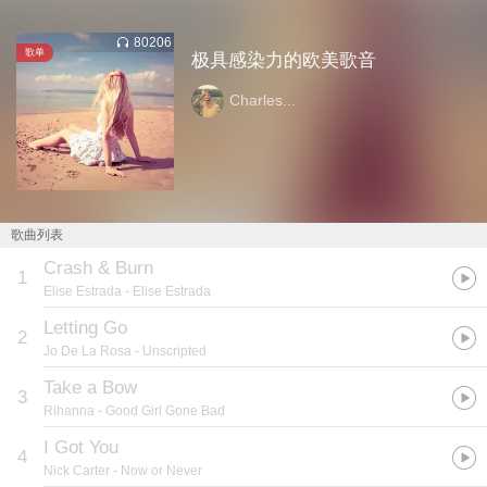
80206
歌单
极具感染力的欧美歌音
Charles...
歌曲列表
Crash & Burn
1
Elise Estrada
- Elise Estrada
Letting Go
2
Jo De La Rosa
- Unscripted
Take a Bow
3
Rihanna
- Good Girl Gone Bad
I Got You
4
Nick Carter
- Now or Never