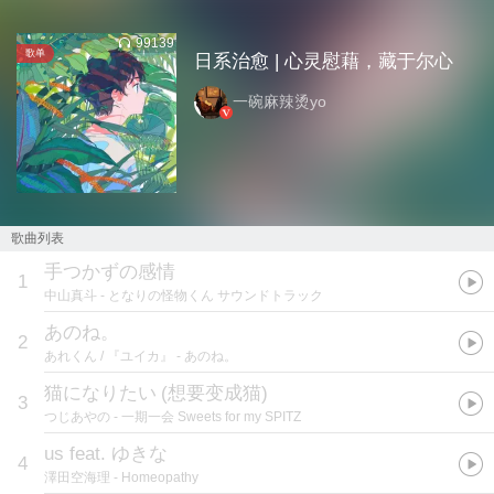
99139
歌单
日系治愈 | 心灵慰藉，藏于尔心
一碗麻辣烫yo
歌曲列表
手つかずの感情
1
中山真斗
- となりの怪物くん サウンドトラック
あのね。
2
あれくん / 『ユイカ』
- あのね。
猫になりたい
(
想要变成猫
)
3
つじあやの
- 一期一会 Sweets for my SPITZ
us feat. ゆきな
4
澤田空海理
- Homeopathy