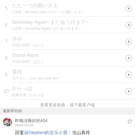
ただ一つの願いさえ
5
LOVE
- Second Love~ただ一つの願いさえ~
Someday Again~また会う日まで~
6
LOVE
- Someday Again~また会う日まで~
歩み
7
RAM WIRE
- ほどく
Stand Alone
8
RAM WIRE
- ほどく
葉桜
9
北乃きい
- Can you hear me?
からっぽ
10
佐藤史果
- からっぽ
查看更多歌曲，请下载客户端
最新评论(8)
昨晚没睡好的404
2026年7月16日
回复
@
Stephen的音乐小屋
：
当山真玲