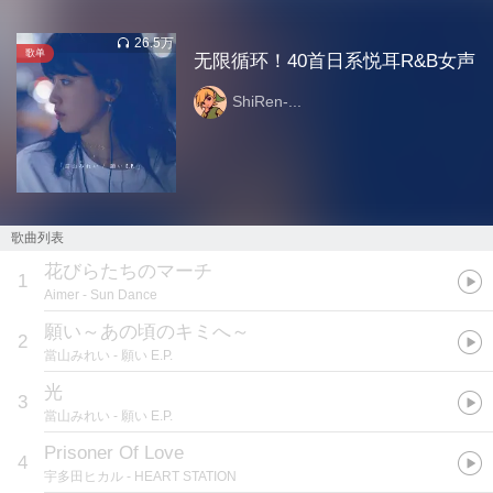
26.5万
歌单
无限循环！40首日系悦耳R&B女声
ShiRen-...
歌曲列表
花びらたちのマーチ
1
Aimer
- Sun Dance
願い～あの頃のキミへ～
2
當山みれい
- 願い E.P.
光
3
當山みれい
- 願い E.P.
Prisoner Of Love
4
宇多田ヒカル
- HEART STATION