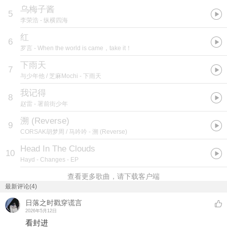
乌梅子酱
5
李荣浩
- 纵横四海
红
6
罗言
- When the world is came，take it！
下雨天
7
与少年他 / 芝麻Mochi
- 下雨天
我记得
8
赵雷
- 署前街少年
溯 (Reverse)
9
CORSAK胡梦周 / 马吟吟
- 溯 (Reverse)
Head In The Clouds
10
Hayd
- Changes - EP
查看更多歌曲，请下载客户端
最新评论(4)
日落之时戳穿谎言
2026年5月12日
看封进