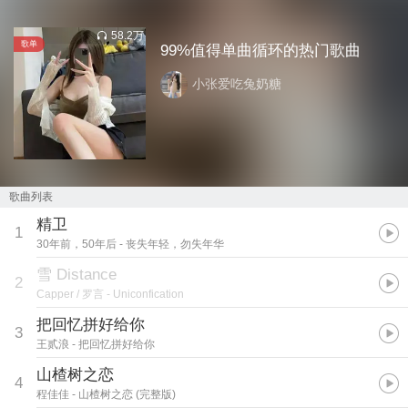
58.2万
歌单
99%值得单曲循环的热门歌曲
小张爱吃兔奶糖
歌曲列表
精卫
1
30年前，50年后
- 丧失年轻，勿失年华
雪 Distance
2
Capper / 罗言
- Uniconfication
把回忆拼好给你
3
王贰浪
- 把回忆拼好给你
山楂树之恋
4
程佳佳
- 山楂树之恋 (完整版)