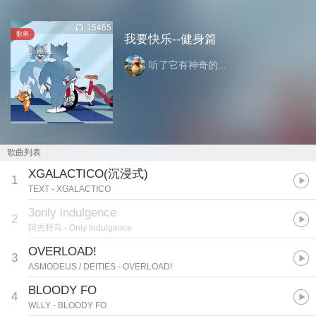
15465
歌单
我要快乐--健身篇
听了它有神奇的...
歌曲列表
XGALACTICO(沉浸式)
1
TEXT
- XGALACTICO
3only indulgence
2
阿吉野马
- Only Indulgence
OVERLOAD!
3
ASMODEUS / DEITIES
- OVERLOAD!
BLOODY FO
4
WLLY
- BLOODY FO