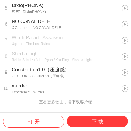
Dixie(PHONK)
5
F2FZ
- Dixie(PHONK)
NO CANAL DELE
6
X Chamber
- NO CANAL DELE
Witch Parade Assassin
7
Ugress
- The Lost Ruins
Shed a Light
8
Robin Schulz / John Ryan / Kar Play
- Shed a Light
Constriction1.0（压迫感）
9
GFY1994
- Constriction（压迫感）
murder
10
Experience
- murder
查看更多歌曲，请下载客户端
打 开
下 载