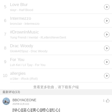
Love Blur
5
slayr
- Half Blood
Intermezzo
6
bronclair
- Intermezzo
#DrownInMusic
7
Yung Frendi / mental
- #LettersNeverSent
Drac Woody
8
Glokk40Spaz
- Drac Woody
For You
9
Luh Kel / Lil Tjay
- For You
allergies
10
cr1tter
- iRock (iRoll)
查看更多歌曲，请下载客户端
最新评论(13)
BBOYACEONE
1
2025年11月11日
[绿心]
[蓝心]
[黄心]
[橙心]
[红心]