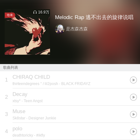
16.9万
歌单
Melodic Rap 逃不出去的旋律说唱
是杰森杰森
歌曲列表
CHIRAQ CHILD
1
thirteendegrees ° / lil2posh
- BLACK FRIDAYZ
Decay
2
xtsy*
- Teen Angst
Muse
3
Sk8star
- Designer Junkie
polo
4
deathtoricky
- #ikfly