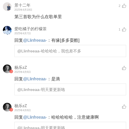
景十二年
2
2025年4月19日
第三首歌为什么在歌单里
爱吃橘子的柠檬茶
1
2025年4月7日
回复
@
Llinfreeaa-
：
有缘
[多多耍酷]
@Llinfreeaa-
哈哈哈哈，我也差不多
杨乐zZ
2025年4月6日
回复
@
Llinfreeaa-
：
是滴
@Llinfreeaa-
明天要更新咯
杨乐zZ
2025年4月6日
回复
@
Llinfreeaa-
：
哈哈哈哈哈，注意健康啊
@Llinfreeaa-
明天要更新咯