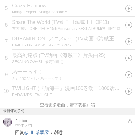
Crazy Rainbow
5
Manga Project
- Manga Booooo 5
Share The World
(
TV动画《海贼王》OP11
)
6
东方神起
- ONE PIECE 15th Anniversary BEST ALBUM(初回限定盤)
DREAMIN' ON -アニメver.-
(
TV动画《海贼王》新片头曲
7
Da-iCE
- DREAMIN' ON -アニメver.-
最高到達点
(
TV动画《海贼王》片头曲25
)
8
SEKAI NO OWARI
- 最高到達点
あーーっす！
9
きただにひろし
- あーーっす！
TWILIGHT
(
『航海王』漫画100卷动画1000话纪念企划「WE ARE ONE.」主题曲
10
RADWIMPS
- TWILIGHT
查看更多歌曲，请下载客户端
最新评论(24)
丶nico
2025年8月27日
回复
@
_叶落飘零
：
谢谢