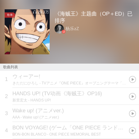
29.3万
《海贼王》主题曲（OP＋ED）已
歌单
排序
杨乐zZ
歌曲列表
ウィーアー!
1
きただにひろし
- TVアニメ『ONE PIECE』オープニングテーマ「ウィーアー!」
HANDS UP!
(
TV动画《海贼王》OP16
)
2
新里宏太
- HANDS UP!
Wake up! (アニメver.)
3
AAA
- Wake up! (アニメver.)
BON VOYAGE!
(
ゲーム「ONE PIECE ランドランド!」OPテーマ
4
BON-BON BLANCO
- ONE PIECE MEMORIAL BEST