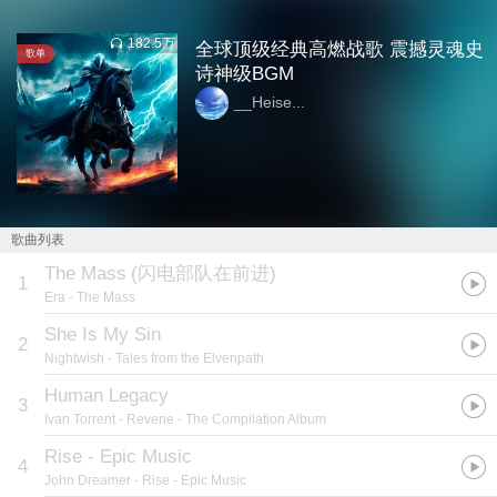
182.5万
全球顶级经典高燃战歌 震撼灵魂史
歌单
诗神级BGM
__Heise...
歌曲列表
The Mass
(
闪电部队在前进
)
1
Era
- The Mass
She Is My Sin
2
Nightwish
- Tales from the Elvenpath
Human Legacy
3
Ivan Torrent
- Reverie - The Compilation Album
Rise - Epic Music
4
John Dreamer
- Rise - Epic Music