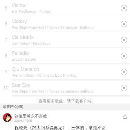
Vishnu
5
E.S. Posthumus
- Makara
Victory
6
Two Steps From Hell / Thomas Bergersen
- Battlecry
Vis Motrix
7
Ivan Torrent
- Immortalys
Palladio
8
Escala
- Escala
Qiu Mansion
9
Position Music
- Volume 55 Epic Hip-Hop
Star Sky
10
Two Steps From Hell / Thomas Bergersen
- Battlecry
查看更多歌曲，请下载客户端
最新评论(45)
达佤里希永不言败
2026年7月30日
祝乾亮《跟太阳系说再见》，三体的，拿走不谢