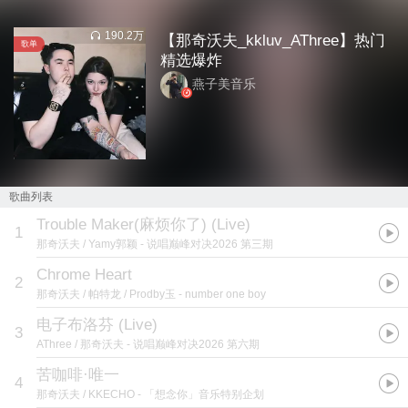
190.2万
【那奇沃夫_kkluv_AThree】热门
歌单
精选爆炸
燕子美音乐
歌曲列表
Trouble Maker(麻烦你了) (Live)
1
那奇沃夫 / Yamy郭颖
- 说唱巅峰对决2026 第三期
Chrome Heart
2
那奇沃夫 / 帕特龙 / Prodby玉
- number one boy
电子布洛芬 (Live)
3
AThree / 那奇沃夫
- 说唱巅峰对决2026 第六期
苦咖啡·唯一
4
那奇沃夫 / KKECHO
- 「想念你」音乐特别企划