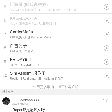
忏悔录
(
听我说妈妈
)
5
KKECHO / 那奇沃夫 / REDBOI
- MOVE IN SILENCE
KASABLANKA
6
kkluv / 那奇沃夫 / oz
- UMBROSKII
CartierMafia
7
那奇沃夫
- 新世界-CartierMafia
白雪公子
8
那奇沃夫
- 白雪公子
FRIDAY9 II
9
kkluv
- LUVMURDER II
Sini Aslidim 想你了
10
Rozitohti Rozijuma
- Sini Aslidim 想你了
查看更多歌曲，请下载客户端
精彩评论
222AAAkaaa333
13
2023年7月18日
Raper都是配辣妹呀