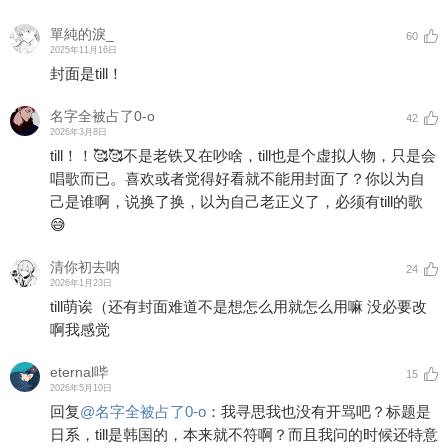
單純的淚_
60
2025年11月16日
封面是till！
名字全被占了0-o
42
2026年3月8日
till！！🥰🥰不是老铁又在吵啥，till也是个虚拟人物，只是会
唱歌而已。喜欢或者觉得好看就不能用封面了？你以为自
己是谁啊，说换了换，以为自己老正义了，必须有till的歌
😅
清你初去呐
24
2026年1月23日
till萌诶（还有封面难道不是想怎么用就怎么用嘛 没必要改
啊我感觉
eternal哔
15
2026年5月10日
回复
@
名字全被占了0-o
：
我寻思我也没有开骂吧？标题是
日系，till是韩国的，本来就不符啊？而且我问的时候还特意