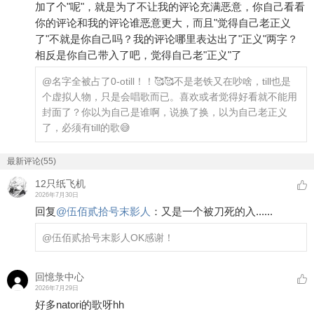
加了个"呢"，就是为了不让我的评论充满恶意，你自己看看
你的评论和我的评论谁恶意更大，而且"觉得自己老正义
了"不就是你自己吗？我的评论哪里表达出了"正义"两字？
相反是你自己带入了吧，觉得自己老"正义"了
@名字全被占了0-o
till！！🥰🥰不是老铁又在吵啥，till也是
个虚拟人物，只是会唱歌而已。喜欢或者觉得好看就不能用
封面了？你以为自己是谁啊，说换了换，以为自己老正义
了，必须有till的歌😅
最新评论(55)
12只纸飞机
2026年7月30日
回复
@
伍佰贰拾号末影人
：
又是一个被刀死的入......
@伍佰贰拾号末影人
OK感谢！
回憶彔中心
2026年7月29日
好多natori的歌呀hh