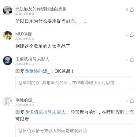
无法触及的你留我独自想象
3
2026年6月28日
所以日系为什么要用提当封面。。。
MUXA穆
1
2026年6月27日
创建这个歌单的人太有品了
伍佰贰拾号末影人
1
2026年6月17日
回复
@
單純的淚_
：
OK感谢！
@單純的淚_
异形舞台的till，在哔哩哔哩上面可以看
單純的淚_
1
2026年6月14日
回复
@
伍佰贰拾号末影人
：
异形舞台的till，在哔哩哔哩上面
可以看
@伍佰贰拾号末影人
封面是谁啊好萌