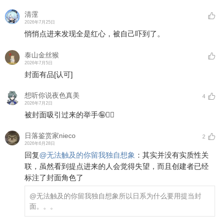
清霪
2026年7月25日
悄悄点进来发现全是红心，被自己吓到了。
泰山金丝猴
2026年7月5日
封面有品
[认可]
想听你说夜色真美
4
2026年7月2日
被封面吸引过来的举手🤪✋🏻
日落鉴赏家nieco
2
2026年6月28日
回复
@
无法触及的你留我独自想象
：
其实并没有实质性关
联，虽然看到提点进来的人会觉得失望，而且创建者已经
标注了封面角色了
@无法触及的你留我独自想象
所以日系为什么要用提当封
面。。。