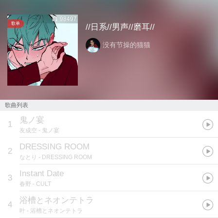
98497
歌单
//日系//男声//磨耳//
没有节操的猫猫
歌曲列表
鬼ノ宴
1
友成空
- 鬼ノ宴
DRESSING ROOM
2
なとり
- DRESSING ROOM
Instant Date
3
春野
- CULT
浴槽とネオンテトラ
4
叶
- 浴槽とネオンテトラ