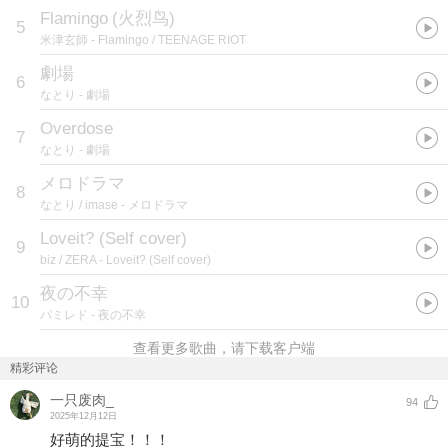
Flamingo
(
火烈鸟
)
5
米津玄師
- Flamingo / TEENAGE RIOT
劇場
6
なとり
- 劇場
Overdose
7
なとり
- 劇場
メロドラマ
8
なとり / imase
- メロドラマ
Loveit? (Self cover)
9
biz / ZERA
- Loveit? (Self cover)
夜の不幸
10
パミレド
- 夜の不幸
查看更多歌曲，请下载客户端
精彩评论
一只废肉_
94
2025年12月12日
好萌的提宝！！！