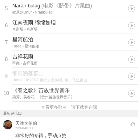
Naran bulag
(
电影《脐带》片尾曲
)
5
欧尼尔Unur
- Nranbulag
江南夜雨 绵绵如烟
6
肖斯塔
- 肖斯塔
星河船泊
7
Redo
- 星河船泊
吉祥花雨
8
甲雍
- 吉祥花雨
细雨洒落群山
9
Daniel Ho / TBT 泰武古谣传唱
- 歌，飞过群山
《春之歌》苗族世界音乐
10
梁芳、吴春花
- 《贵州苗族世界音乐》
查看更多歌曲，请下载客户端
最新评论(1)
天津李伯伯
2026年4月3日
非常好的专辑，手动点赞