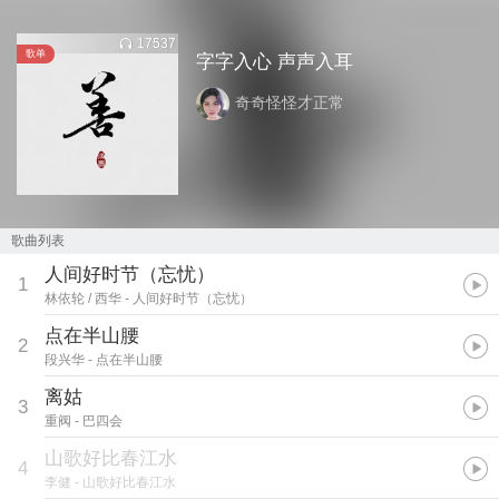
17537
歌单
字字入心 声声入耳
奇奇怪怪才正常
歌曲列表
人间好时节（忘忧）
1
林依轮 / 西华
- 人间好时节（忘忧）
点在半山腰
2
段兴华
- 点在半山腰
离姑
3
重阀
- 巴四会
山歌好比春江水
4
李健
- 山歌好比春江水