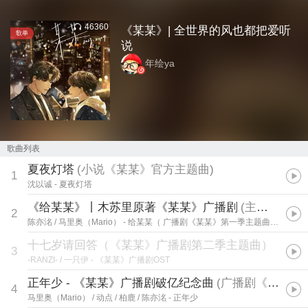
46360
《某某》| 全世界的风也都把爱听
歌单
说
年绘ya
歌曲列表
夏夜灯塔
(
小说《某某》官方主题曲
)
1
沈以诚
- 夏夜灯塔
《给某某》丨木苏里原著《某某》广播剧
(
主题曲
)
2
陈亦洺 / 马里奥（Mario）
- 给某某（ 广播剧《某某》第一季主题曲《给某某》 ）
十七岁请回答（《某某》广播剧第二季主题曲）
3
-RANZI- / 一只伊
- 《某某》广播剧OST
正年少 - 《某某》广播剧破亿纪念曲
(
广播剧《某某》破亿纪念曲
4
马里奥（Mario） / 动点 / 柏鹿 / 陈亦洺
- 正年少