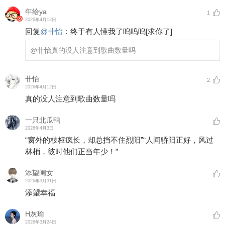
年绘ya
1
2026年4月12日
回复
@
卄怡
：
终于有人懂我了呜呜呜
[求你了]
@卄怡
真的没人注意到歌曲数量吗
卄怡
2
2026年4月12日
真的没人注意到歌曲数量吗
一只北瓜鸭
2026年4月3日
“窗外的枝桠疯长，却总挡不住烈阳”“人间骄阳正好，风过
林梢，彼时他们正当年少！”
添望闺女
2026年3月31日
添望幸福
H灰瑜
2026年3月24日