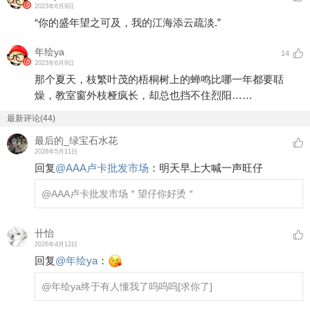
2023年6月9日
“你的盛年望之可及，我的江海添云疏淡.”
年绘ya
14
2023年6月9日
那个夏天，枝繁叶茂的梧桐树上的蝉鸣比哪一年都要聒
燥，教室窗外枝桠疯长，却总也挡不住烈阳……
最新评论(44)
最后的_绿宝石水花
2026年5月11日
回复
@
AAA卢卡批发市场
：
明天早上大喊一声旺仔
@AAA卢卡批发市场
＂望仔你好烫＂
卄怡
2026年4月12日
回复
@
年绘ya
：
@年绘ya
终于有人懂我了呜呜呜
[求你了]