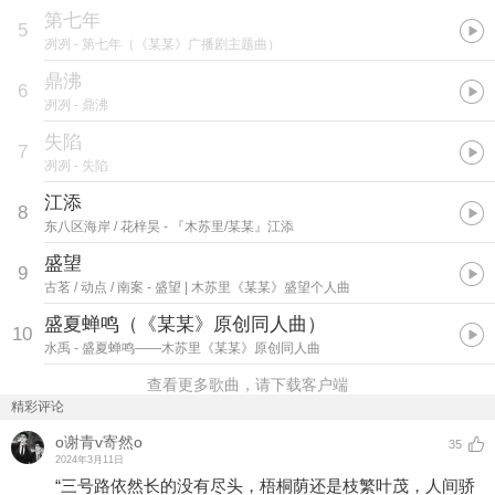
第七年
5
冽冽
- 第七年（《某某》广播剧主题曲）
鼎沸
6
冽冽
- 鼎沸
失陷
7
冽冽
- 失陷
江添
8
东八区海岸 / 花梓昊
- 『木苏里/某某』江添
盛望
9
古茗 / 动点 / 南案
- 盛望 | 木苏里《某某》盛望个人曲
盛夏蝉鸣（《某某》原创同人曲）
10
水禹
- 盛夏蝉鸣——木苏里《某某》原创同人曲
查看更多歌曲，请下载客户端
精彩评论
o谢青v寄然o
35
2024年3月11日
“三号路依然长的没有尽头，梧桐荫还是枝繁叶茂，人间骄