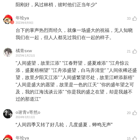
阳刚好，风过林梢，彼时他们正当年少”
年绘ya
33
2023年6月9日
台下的掌声热烈而经久，就像一场盛大的祝福，无人知晓
我们在一起，但人人都见过我们在一起的样子。
橘青sxw
21
2025年1月21日
"人间盛望，故里江添" "江春野望，盛夏难添" "江舟惊云
添，盛夏梧桐望" "江舟添盛望，白马弄清堂" "人间依稀还盛
望，故里夕阳又江添" "人间盛繁望尽处，故里江畔添新梧"
"人间是盛大的愿望，故里是一色的江天" "你的盛年望之可
及，我的江海浅谈云添" "你是我的盛之在望，却是我越不
过的那道江"
o谢青v寄然o
20
2024年3月11日
“人间四季又转了好几轮，几度盛夏，蝉鸣无声”
年绘ya
15