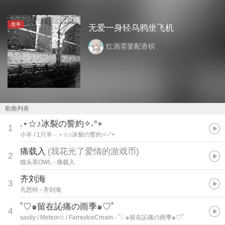
29012
歌单
无爱一身轻乌鸦坐飞机
红酒需要配香槟
歌曲列表
.⋆☆♪冰裂の誓約✧︎˖°+
1
小羊 / 1只羊
- .⋆☆♪冰裂の誓約✧︎˖°+
痛载入
(
我花光了爱情的游戏币
)
2
猫头英OWL
- 痛载入
齐刘海
3
凡思特
- 齐刘海
˚♡๑留在訫痛の雨季๑♡˚
4
sasily / Meteor✩ / FarreyIceCream
- ˚♡๑留在訫痛の雨季๑♡˚