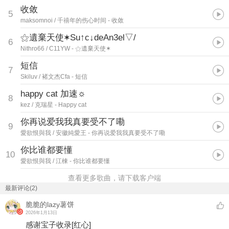
收敛
5
maksomnoi / 千禧年的伤心时间
- 收敛
⚝遺棄天使✶Su↑c↓deAn3el▽/
6
Nithro66 / C11YW
- ⚝遺棄天使✶
短信
7
Skiluv / 褚文杰Cfa
- 短信
happy cat 加速☼
8
kez / 克瑞星
- Happy cat
你再说爱我我真要受不了嘞
9
愛欲恨與我 / 安徽純愛王
- 你再说爱我我真要受不了嘞
你比谁都要懂
10
愛欲恨與我 / 江棟
- 你比谁都要懂
查看更多歌曲，请下载客户端
最新评论(2)
脆脆的lazy薯饼
2026年1月13日
感谢宝子收录
[红心]