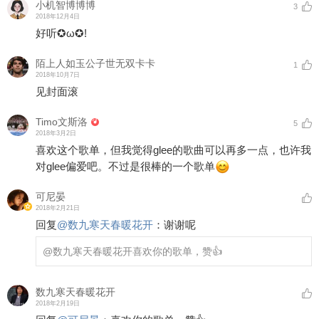
小机智博博博
3
2018年12月4日
好听✪ω✪!
陌上人如玉公子世无双卡卡
1
2018年10月7日
见封面滚
Timo文斯洛
5
2018年3月2日
喜欢这个歌单，但我觉得glee的歌曲可以再多一点，也许我
对glee偏爱吧。不过是很棒的一个歌单
可尼晏
2018年2月21日
回复
@
数九寒天春暖花开
：
谢谢呢
@数九寒天春暖花开
喜欢你的歌单，赞👍
数九寒天春暖花开
2018年2月19日