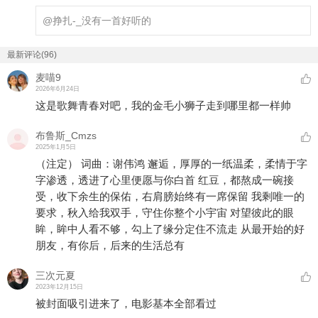
@挣扎-_
没有一首好听的
最新评论(96)
麦喵9
2026年6月24日
这是歌舞青春对吧，我的金毛小狮子走到哪里都一样帅
布鲁斯_Cmzs
2025年1月5日
（注定） 词曲：谢伟鸿 邂逅，厚厚的一纸温柔，柔情于字
字渗透，透进了心里便愿与你白首 红豆，都熬成一碗接
受，收下余生的保佑，右肩膀始终有一席保留 我剩唯一的
要求，秋入给我双手，守住你整个小宇宙 对望彼此的眼
眸，眸中人看不够，勾上了缘分定住不流走 从最开始的好
朋友，有你后，后来的生活总有
三次元夏
2023年12月15日
被封面吸引进来了，电影基本全部看过