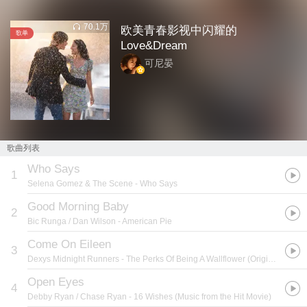
70.1万
欧美青春影视中闪耀的
歌单
Love&Dream
可尼晏
歌曲列表
Who Says
1
Selena Gomez & The Scene
- Who Says
Good Morning Baby
2
Bic Runga / Dan Wilson
- American Pie
Come On Eileen
3
Dexys Midnight Runners
- The Perks Of Being A Wallflower (Original Motion Picture Soundtrack)
Open Eyes
4
Debby Ryan / Chase Ryan
- 16 Wishes (Music from the Hit Movie)