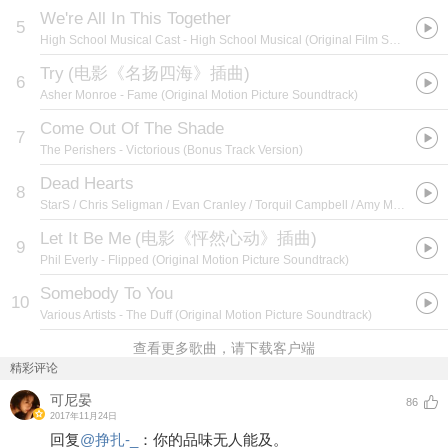
We're All In This Together
5
High School Musical Cast
- High School Musical (Original Film Soundtrack)
Try
(
电影《名扬四海》插曲
)
6
Asher Monroe
- Fame (Original Motion Picture Soundtrack)
Come Out Of The Shade
7
The Perishers
- Victorious (Bonus Track Version)
Dead Hearts
8
StarS / Chris Seligman / Evan Cranley / Torquil Campbell / Amy Millan / Pat McGee
Let It Be Me
(
电影《怦然心动》插曲
)
9
Phil Everly
- Flipped (Original Motion Picture Soundtrack)
Somebody To You
10
Various Artists
- The Duff (Original Motion Picture Soundtrack)
查看更多歌曲，请下载客户端
精彩评论
可尼晏
86
2017年11月24日
回复
@
挣扎-_
：
你的品味无人能及。