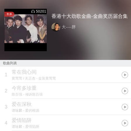
50201
歌单
香港十大劲歌金曲-金曲奖历届合集
大----胖
歌曲列表
常在我心间
1
黄莺莺 / 关正杰
- 金装黄莺莺
今宵多珍重
2
陈百强
- 倾诉陈百强
爱在深秋
3
谭咏麟
- 爱的根源
爱情陷阱
4
谭咏麟
- 爱情陷阱