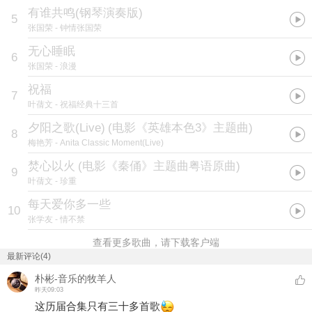
有谁共鸣(钢琴演奏版)
5
张国荣
- 钟情张国荣
无心睡眠
6
张国荣
- 浪漫
祝福
7
叶蒨文
- 祝福经典十三首
夕阳之歌(Live)
(
电影《英雄本色3》主题曲
)
8
梅艳芳
- Anita Classic Moment(Live)
焚心以火
(
电影《秦俑》主题曲粤语原曲
)
9
叶蒨文
- 珍重
每天爱你多一些
10
张学友
- 情不禁
查看更多歌曲，请下载客户端
最新评论(4)
朴彬-音乐的牧羊人
昨天09:03
这历届合集只有三十多首歌