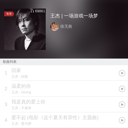
69861
歌单
王杰 | 一场游戏一场梦
徐无咎
歌曲列表
回家
1
王杰
- 回家
温柔的你
2
王杰
- Giving
我是真的爱上你
3
王杰
- 不孤单
爱不起
(
电影《这个夏天有异性》主题曲
)
4
王杰
- 爱与梦