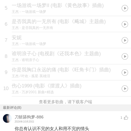
一场游戏一场梦II
(
电影《黄色故事》插曲
)
5
王杰
- 一场游戏一场梦
是否我真的一无所有
(
电影《飚城》主题曲
)
6
王杰
- 是否我真的一无所有
安妮
7
王杰
- 一场游戏一场梦
谁明浪子心
(
电视剧《还我本色》主题曲
)
8
王杰
- 谁明浪子心
你是我胸口永远的痛
(
电影《旺角卡门》插曲
)
9
王杰 / 叶欢
- 孤星·英雄泪
伤心1999
(
电影《摆渡人》插曲
)
10
王杰
- 万岁2001 新曲+精选
查看更多歌曲，请下载客户端
最新评论(8)
刀斩舔狗梦-886
1
2024年10月20日
你总有认识不完的女人和用不完的情头