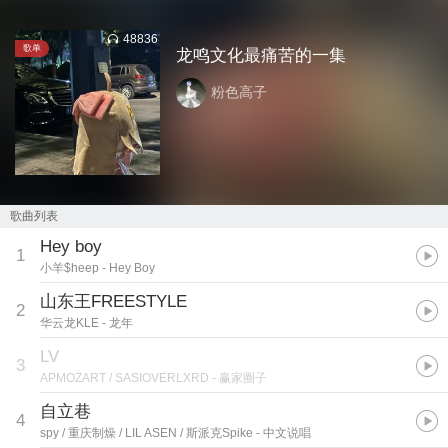
48836
歌单
龙鸣文化最痛苦的一集
粉色高子
歌曲列表
Hey boy
1
小羊$heep
- Hey Boy
山东王FREESTYLE
2
华云龙KLE
- 龙年
LV
3
APMOZART / SASIOVERLXRD
- 赢家圈子
自立巷
4
spy / 重庆制燥 / LIL ASEN / 斯派克Spike
- 中文说唱