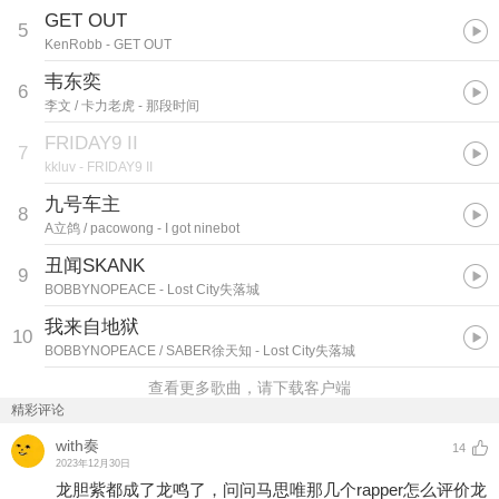
GET OUT
5
KenRobb
- GET OUT
韦东奕
6
李文 / 卡力老虎
- 那段时间
FRIDAY9 II
7
kkluv
- FRIDAY9 II
九号车主
8
A立鸽 / pacowong
- I got ninebot
丑闻SKANK
9
BOBBYNOPEACE
- Lost City失落城
我来自地狱
10
BOBBYNOPEACE / SABER徐天知
- Lost City失落城
查看更多歌曲，请下载客户端
精彩评论
with奏
14
2023年12月30日
龙胆紫都成了龙鸣了，问问马思唯那几个rapper怎么评价龙