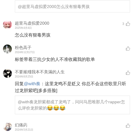
@超里马虚拟爱2000
怎么没有狠毒男孩
超里马虚拟爱2000
3
2025年4月4日
怎么没有狠毒男孩
粉色高子
2024年12月27日
标签带着三抗少女的人不准收藏我的歌单
不要摧殘我本不美滿的人生
2024年8月25日
回复
@
with奏
：
这里龙鸣不是贬义 你总不会这些歌里只听
过龙胆紫吧
[多多捂脸]
@with奏
龙胆紫都成了龙鸣了，问问马思唯那几个rapper怎
么评价龙胆紫的
幻痛葯
2024年5月21日