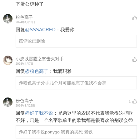
下蛋公鸡秒了
粉色高子
2024年4月15日
回复
@
SSSACRED
：
我爱你
该评论已删除
小虎以雷霆之怒击灭对手
2024年4月7日
回复
@
粉色高子
：
我滴玛雅
@粉色高子
分手几个月可能她忘了但我不会忘
粉色高子
1
2024年3月22日
回复
@
好了我不说
：
兄弟这里的农民不代表我觉得这些歌
不好，只是一个名字歌单里的歌我都是很喜欢的别误会🥺
@好了我不说
ponygo 我真的哭死 老铁