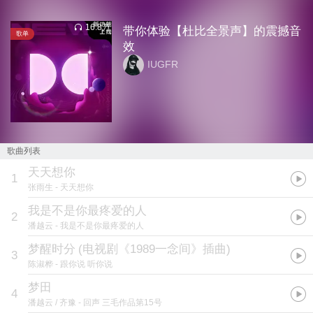
16.8万
带你体验【杜比全景声】的震撼音
歌单
效
IUGFR
歌曲列表
天天想你
1
张雨生
- 天天想你
我是不是你最疼爱的人
2
潘越云
- 我是不是你最疼爱的人
梦醒时分
(
电视剧《1989一念间》插曲
)
3
陈淑桦
- 跟你说 听你说
梦田
4
潘越云 / 齐豫
- 回声 三毛作品第15号