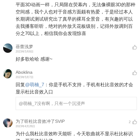
平面3D动画一样，只局限在荧幕内，无法像裸眼3D的那种
空间感，我个人也对于音感方面颇有热爱，于是经过本人
长期调试测试研究出了真早的裸耳全景音，有兴趣的可以
去我播客听听，绝对的外放天花板级别，记得外放调到百
分之70以上，相信我你会发现惊喜
蓓蕾浅梦
2023年5月8日
好多歌哈哈 感谢~
Aboklina
2023年5月7日
回复
@
萌楠_7
：
你是手机不支持，手机有杜比音效的才会
显示杜比音效入口
@萌楠_7
没有啊，只有一个沉浸声
为了听杜比音效冲了SVIP
2
2023年4月26日
为什么我杜比音效昨天能听，今天歌曲就不显示杜比标识