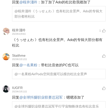
回复
@
桜井淺吟
：
加了加了Ado的杜比歌我都加了
@桜井淺吟
《うっせぇわ 》也有杜比全景声。Ado的专辑大
部分都有杜比
桜井淺吟
1
2023年4月8日
《うっせぇわ 》也有杜比全景声。Ado的专辑大部分都有
杜比
Staithme
2023年3月12日
回复
@
一名果粉
：
带杜比音效的PC也可以
@一名果粉
AirPods空间音频可以模仿杜比全景声
IUGFR
2023年3月11日
回复
@
全球抖腿职业联赛总冠军
：
嗯嗯添加了
@全球抖腿职业联赛总冠军
平行宇宙蜘蛛侠也有杜比音乐