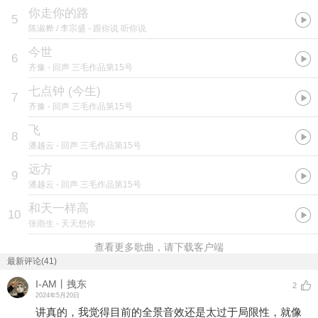
你走你的路
5
陈淑桦 / 李宗盛
- 跟你说 听你说
今世
6
齐豫
- 回声 三毛作品第15号
七点钟 (今生)
7
齐豫
- 回声 三毛作品第15号
飞
8
潘越云
- 回声 三毛作品第15号
远方
9
潘越云
- 回声 三毛作品第15号
和天一样高
10
张雨生
- 天天想你
查看更多歌曲，请下载客户端
最新评论(41)
I-AM丨拽东
2
2024年5月20日
讲真的，我觉得目前的全景音效还是太过于局限性，就像