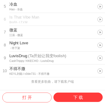
冷血
5
Hao
- 冷血
Is That Vibe Man
6
BroFA
- I.T.V.M
微蓝
7
江辰
- 微蓝
Night Love
8
- 待下架
LuvisDrug
(
Ta开始让我变foolish
)
9
CashTrippy / KKECHO
- LuvisDrug
不得不撒
10
KEY.L刘聪 / c0de731
- 不得不撒
查看更多歌曲，请下载客户端
打 开
下 载