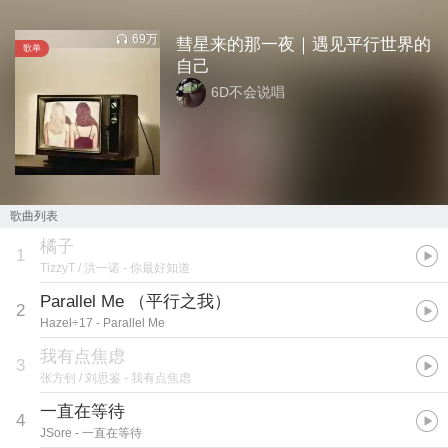
69万
彗星来的那一夜｜遇见平行世界的
歌单
自己
6D不会说唱
歌曲列表
橘子
1
TizzyT / 洪一诺
- 你最好知道
Parallel Me （平行之我）
2
Hazel÷17
- Parallel Me
我有点焦虑
3
张方钊 / 刘思鉴
- 我有点焦虑
一直在等待
4
JSore
- 一直在等待