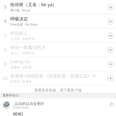
给你呀（又名：for ya）
5
蒋小呢
- for ya
呼吸决定
6
Fine乐团
- I'm Sorry
特别的人
7
方大同
- 危险世界
给你一瓶魔法药水
8
告五人
- 玫瑰凭证
Letting Go
9
蔡健雅
- 说到爱
孤勇者
(
动画剧集《英雄联盟：双城之战》中文主题曲
)
10
陈奕迅
- 孤勇者
查看更多歌曲，请下载客户端
最新评论(1)
_以后的以后会更好
2025年7月29日
[哈哈]