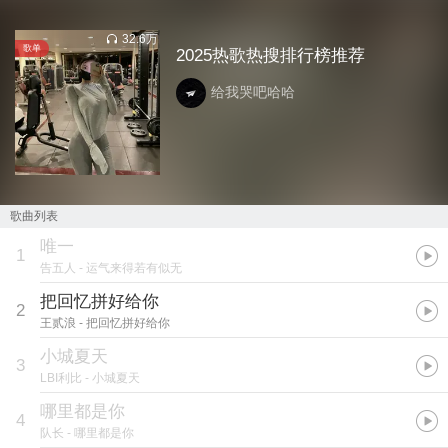
32.6万
歌单
2025热歌热搜排行榜推荐
给我哭吧哈哈
歌曲列表
唯一
1
告五人
- 运气来得若有似无
把回忆拼好给你
2
王贰浪
- 把回忆拼好给你
小城夏天
3
LBI利比
- 小城夏天
哪里都是你
4
队长
- 哪里都是你