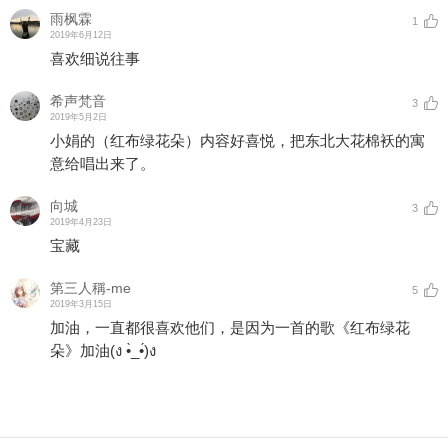
雨枫霖
1
2019年6月12日
喜欢细说往事
希声梵音
3
2019年5月2日
小娟的（红布绿花朵）内容好喜悦，把东北大花棉袄的寓
意给唱出来了。
向城
3
2019年4月23日
宝藏
第三人稱-me
5
2019年3月15日
加油，一直都很喜欢他们，是因为一首的歌《红布绿花
朵》加油(ง •̀_•́)ง