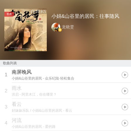
33.9万
歌单
小娟&山谷里的居民：往事随风
龙晓雯
歌曲列表
南屏晚风
1
小娟&山谷里的居民
- 众乐纪陆·轻松集合
雨水
2
洪启
- 阿里木江，你在哪里？
看云
3
好妹妹乐队 / 小娟&山谷里的居民
- 看云
河流
4
小娟&山谷里的居民
- 爱的路