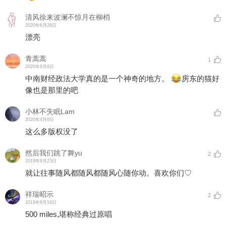
清风徐来波澜不惊月在柳梢
2020年6月26日
漂亮
青蒿蒿
1
2020年6月6日
中南财经政法大学真的是一个神奇的地方。
房东的猫好
像也是那里的吧
小林不失眠Lam
2020年4月6日
这么多版权没了
然后我们跳了舞yu
2
2019年8月23日
就让往事随风都随风都随风心随你动。喜欢你们♡
祥瑞昭示
2
2019年6月16日
500 miles,堪称经典过原唱