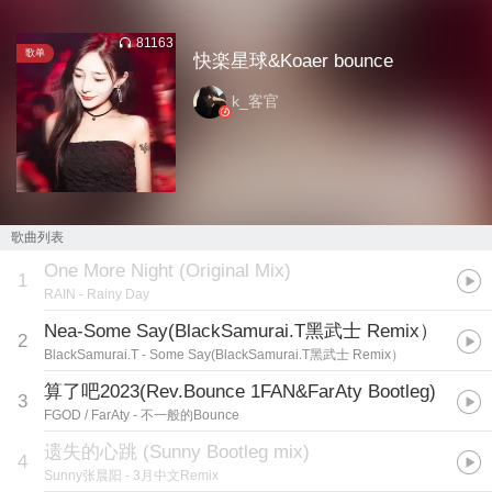
81163
歌单
快楽星球&Koaer bounce
k_客官
歌曲列表
One More Night (Original Mix)
1
RAIN
- Rainy Day
Nea-Some Say(BlackSamurai.T黑武士 Remix）
2
BlackSamurai.T
- Some Say(BlackSamurai.T黑武士 Remix）
算了吧2023(Rev.Bounce 1FAN&FarAty Bootleg)
3
FGOD / FarAty
- 不一般的Bounce
遗失的心跳 (Sunny Bootleg mix)
4
Sunny张晨阳
- 3月中文Remix