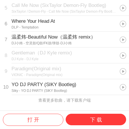
Call Me Now (SixTaylor Demon-Fly Bootleg)
5
SixTaylor / Demon-Fly
- Call Me Now (SixTaylor Demon-Fly Bootleg)
Where Your Head At
6
DLP
- Temptation
温柔炜-Beautiful Now（温柔炜 remix）
7
DJ小炜
- 空灵鼓/Q鼓/FK鼓/弹鼓-DJ小炜
Gentleman（DJ Kyle remix)
8
DJ Kyle
- DJ Kyle
Paradigm(Original mix)
9
VIONIC
- Paradigm(Original mix)
YO DJ PARTY (SIKY Bootleg)
10
Siky
- YO DJ PARTY (SIKY Bootleg)
查看更多歌曲，请下载客户端
打 开
下 载