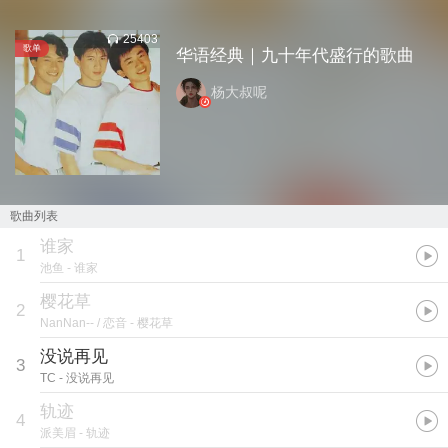
25403
歌单
华语经典｜九十年代盛行的歌曲
杨大叔呢
歌曲列表
谁家
1
池鱼
- 谁家
樱花草
2
NanNan-- / 恋音
- 樱花草
没说再见
3
TC
- 没说再见
轨迹
4
派美眉
- 轨迹