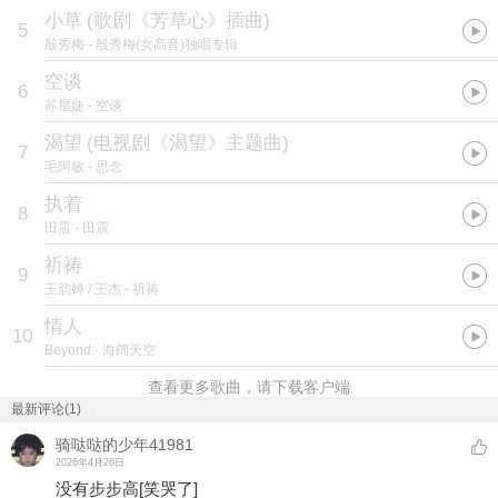
小草
(
歌剧《芳草心》插曲
)
5
殷秀梅
- 殷秀梅(女高音)独唱专辑
空谈
6
苏星婕
- 空谈
渴望
(
电视剧《渴望》主题曲
)
7
毛阿敏
- 思念
执着
8
田震
- 田震
祈祷
9
王韵婵 / 王杰
- 祈祷
情人
10
Beyond
- 海阔天空
查看更多歌曲，请下载客户端
最新评论(1)
骑哒哒的少年41981
2026年4月26日
没有步步高
[笑哭了]